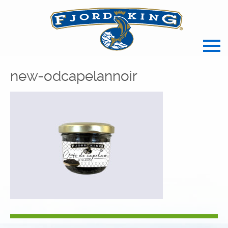
spécialiste français des produits de l
new-odcapelannoir