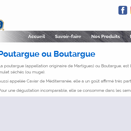
F
Fjordking
Accueil
Savoir-faire
Nos Produits
des produits de la mer
Poutargue ou Boutargue
La poutargue (appellation originaire de Martigues) ou Boutargue, est 
mulet séchés (ou muge).
Aussi appelée Caviar de Méditerranée, elle a un goût affirmé très par
Pour une dégustation incomparable, elle se consomme dans les semai