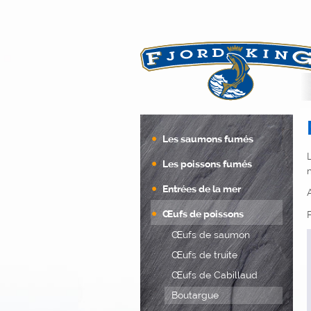
spécialiste français 
Les saumons fumés
Les poissons fumés
Entrées de la mer
Œufs de poissons
Œufs de saumon
Œufs de truite
Œufs de Cabillaud
Boutargue