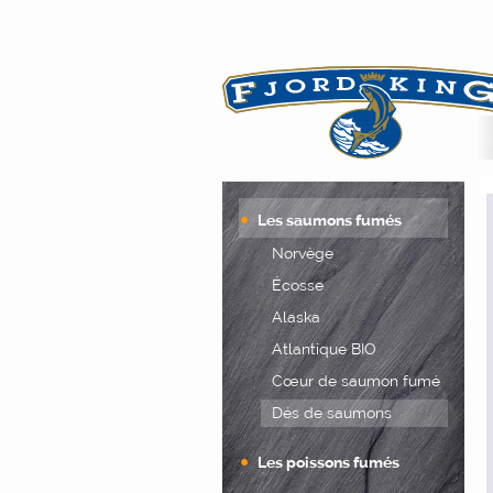
spécialiste français 
Les saumons fumés
Norvège
Écosse
Alaska
Atlantique BIO
Cœur de saumon fumé
Dés de saumons
Les poissons fumés