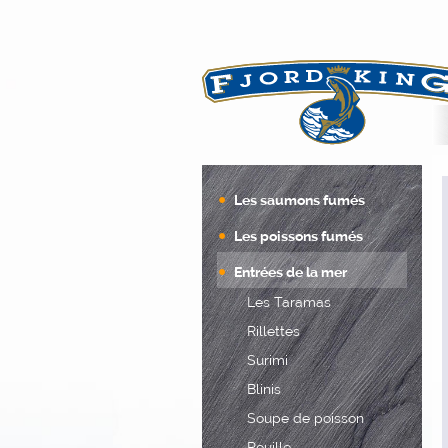
spécialiste français 
Les saumons fumés
Les poissons fumés
Entrées de la mer
Les Taramas
Rillettes
Surimi
Blinis
Soupe de poisson
Rouille